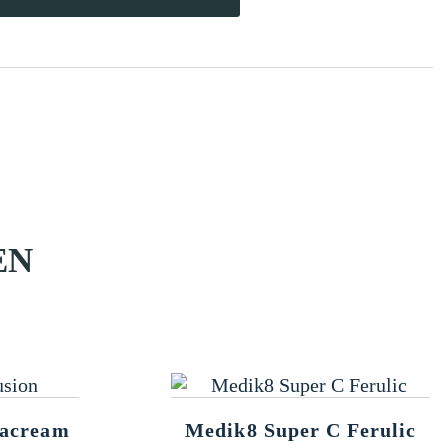
EN
racream
Medik8 Super C Ferulic