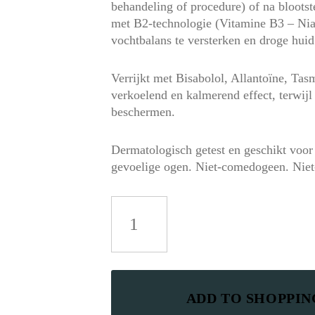
behandeling of procedure) of na blootst
met B2-technologie (Vitamine B3 – Ni
vochtbalans te versterken en droge huid
Verrijkt met Bisabolol, Allantoïne, Ta
verkoelend en kalmerend effect, terwijl 
beschermen.
Dermatologisch getest en geschikt voor
gevoelige ogen. Niet-comedogeen. Niet
Ultra
B²
Recovery
Cream
aantal
ADD TO SHOPPI