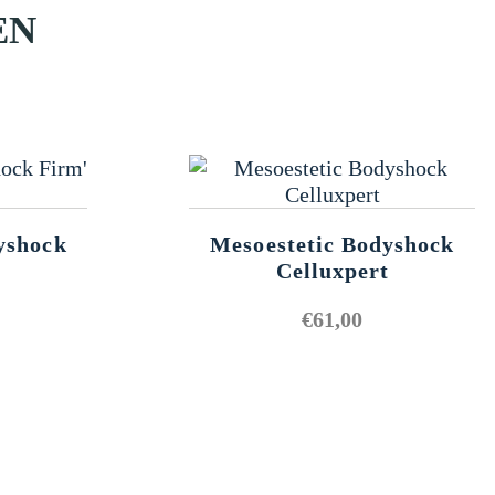
EN
yshock
Mesoestetic Bodyshock
Celluxpert
€
61,00