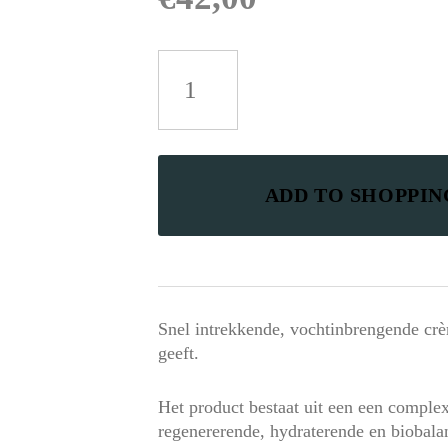
Mesoestetic
Bodyshock
Essential
Cream
aantal
ADD TO SHOPPI
Snel intrekkende, vochtinbrengende crè
geeft.
Het product bestaat uit een een complex
regenererende, hydraterende en biobalan