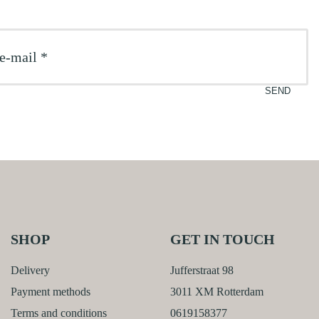
SHOP
GET IN TOUCH
Delivery
Jufferstraat 98
Payment methods
3011 XM Rotterdam
Terms and conditions
0619158377