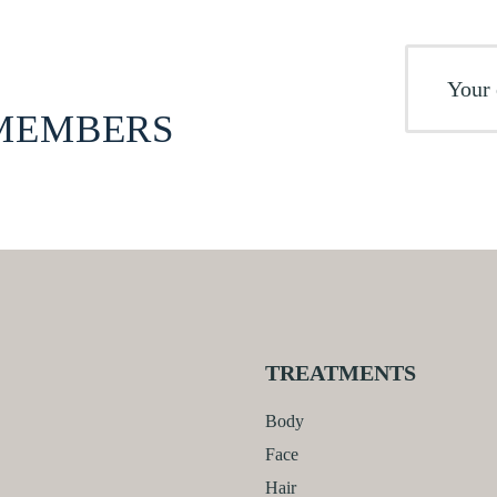
 MEMBERS
TREATMENTS
Body
Face
Hair