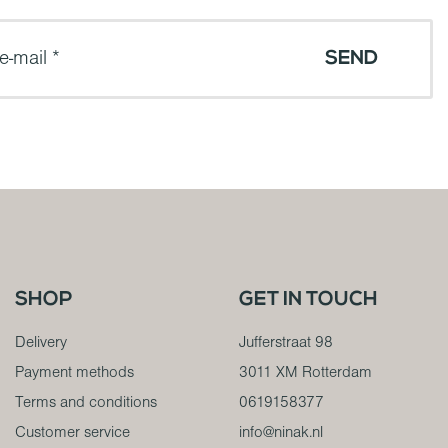
SHOP
GET IN TOUCH
Delivery
Jufferstraat 98
Payment methods
3011 XM Rotterdam
Terms and conditions
0619158377
Customer service
info@ninak.nl