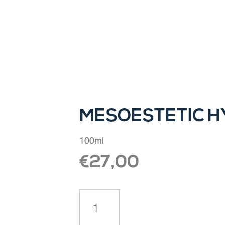
Home
|
Face
|
Mesoestetic Hydracream Fusion
MESOESTETIC H
100ml
€
27,00
Mesoestetic
Hydracream
Fusion