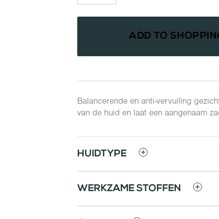
aantal
ADD TO SHOPPI
Balancerende en anti-vervuiling gezich
van de huid en laat een aangenaam zac
HUIDTYPE
WERKZAME STOFFEN