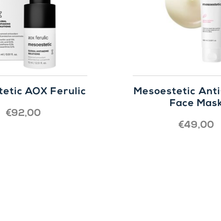
etic AOX Ferulic
Mesoestetic Anti
Face Mas
€
92,00
€
49,00