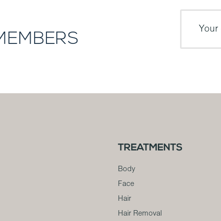
 MEMBERS
TREATMENTS
Body
Face
Hair
Hair Removal