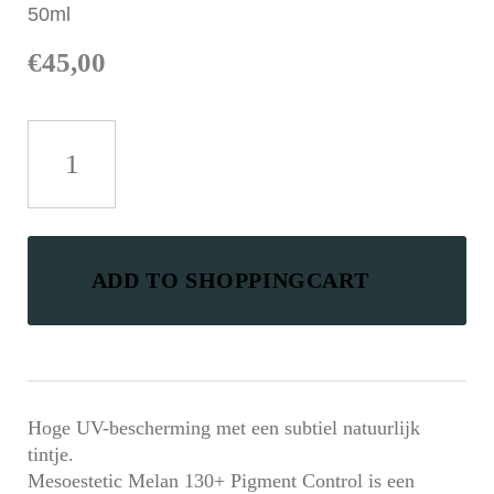
50ml
€
45,00
Mesoprotech
Melan
130
Pigment
Control
aantal
ADD TO SHOPPINGCART
Hoge UV-bescherming met een subtiel natuurlijk
tintje.
Mesoestetic Melan 130+ Pigment Control is een