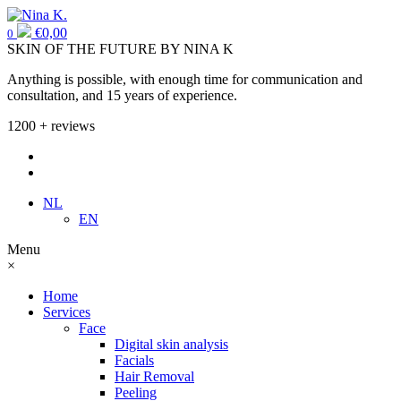
€
0,00
0
SKIN OF THE FUTURE BY NINA K
Anything is possible, with enough time for communication and
consultation, and 15 years of experience.
1200 + reviews
NL
EN
Menu
×
Home
Services
Face
Digital skin analysis
Facials
Hair Removal
Peeling