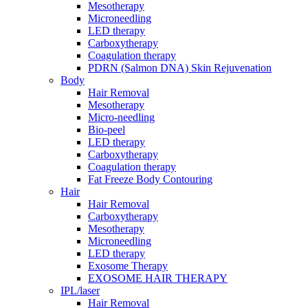
Mesotherapy
Microneedling
LED therapy
Carboxytherapy
Coagulation therapy
PDRN (Salmon DNA) Skin Rejuvenation
Body
Hair Removal
Mesotherapy
Micro-needling
Bio-peel
LED therapy
Carboxytherapy
Coagulation therapy
Fat Freeze Body Contouring
Hair
Hair Removal
Carboxytherapy
Mesotherapy
Microneedling
LED therapy
Exosome Therapy
EXOSOME HAIR THERAPY
IPL/laser
Hair Removal