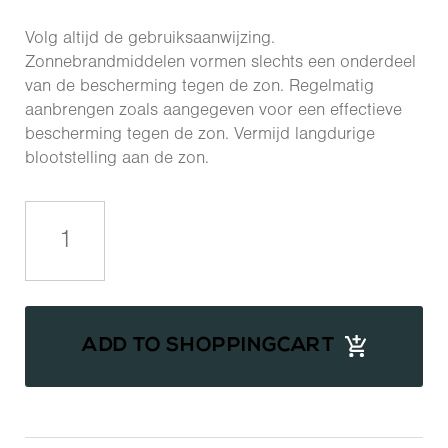
Volg altijd de gebruiksaanwijzing.
Zonnebrandmiddelen vormen slechts een onderdeel
van de bescherming tegen de zon. Regelmatig
aanbrengen zoals aangegeven voor een effectieve
bescherming tegen de zon. Vermijd langdurige
blootstelling aan de zon.
Ultra
UV
Protective
Daily
Moisturiser
SPF
ADD TO SHOPPINGCART
30
Hydrating
aantal